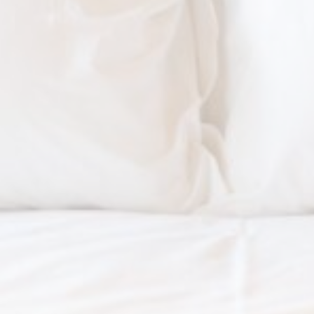
Cookie
consent on Cookies
Consent
and consent
Identifier.
Statistiques
Les cookies de ce type sont utilisés pour collecter des
informations sur le parcours de navigation de l'utilisateur
dans le but d'analyser les statistiques de manière agrégée
afin d'améliorer le site internet.
Nom
Fournisseur
Objectif
Durée
_ga_M9NFYG6YCX
Google
Google Analytics
2 ans
Analytics
allows user tracking
to enhance the
website
performance and
experience
_ga
Google
Google Analytics
2 ans
Analytics
allows user tracking
to enhance the
website
performance and
experience