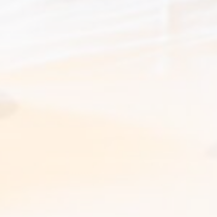
_ga_CMJG3ZE5EE
Google
Google Analytics
2 ans
Analytics
allows user tracking
to enhance the
website
performance and
experience
Marketing et publicités
Les cookies marketing seront principalement utilisés par
des tiers pour créer un profil d'utilisateur afin de suivre son
comportement et ses habitudes sur le Web à des fins de
marketing.
Données des utilisateurs publicitaires
Donnez votre consentement pour l'envoi de données
utilisateur liées à la publicité à Google.
Annonces personnalisées