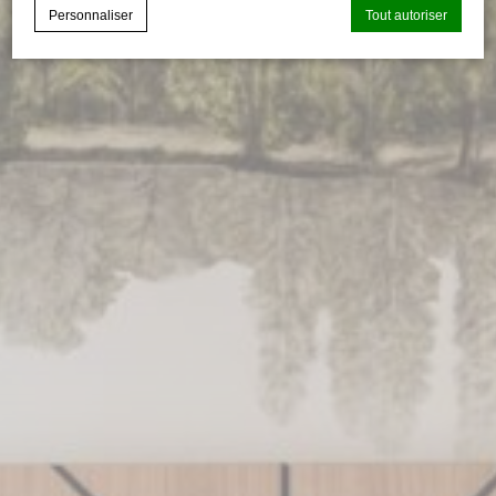
Personnaliser
Tout autoriser
Déclaration de cookie par
d-edge Macaron CMP
. Dernière mise à
jour: 2024-07-03.
Que sont les cookies?
Les cookies sont de petits morceaux d'informations
textuelles qui sont utilisés par le site internet pour améliorer
l'expérience utilisateur. Acceptez tous les cookies ou
choisissez les catégories que vous souhaitez autoriser.
relative aux cookies
Nécessaire
Les cookies nécessaires permettent au site internet de se
comporter correctement en permettant des fonctionnalités
de base telles que les connexions aux zones privées ou la
navigation sur le site.
Il n'y a pas de cookies de ce type.
Préférences