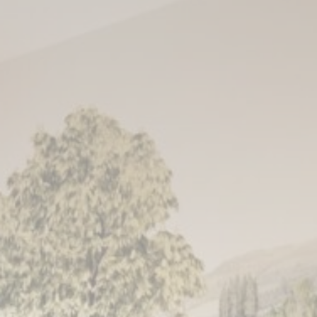
Que sont les cookies?
Les cookies sont de petits morceaux d'informations
textuelles qui sont utilisés par le site internet pour améliorer
l'expérience utilisateur. Acceptez tous les cookies ou
choisissez les catégories que vous souhaitez autoriser.
relative aux cookies
Nécessaire
Les cookies nécessaires permettent au site internet de se
comporter correctement en permettant des fonctionnalités
de base telles que les connexions aux zones privées ou la
navigation sur le site.
Il n'y a pas de cookies de ce type.
Préférences
Les cookies de préférence permettent de sauvegarder les
préférences de l'utilisateur pour la prochaine visite. Par
exemple, ils pourraient contenir la langue de l'utilisateur.
Nom
Fournisseur
Objectif