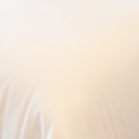
Marketing et publicités
Les cookies marketing seront principalement utilisés par
des tiers pour créer un profil d'utilisateur afin de suivre son
comportement et ses habitudes sur le Web à des fins de
marketing.
Données des utilisateurs publicitaires
Donnez votre consentement pour l'envoi de données
utilisateur liées à la publicité à Google.
Annonces personnalisées
Donner le consentement à des tiers pour la publicité
personnalisée
Confirmer la sélection
Moins de détails