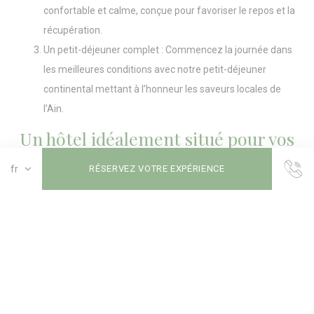
confortable et calme, conçue pour favoriser le repos et la
récupération.
Un petit-déjeuner complet : Commencez la journée dans
les meilleures conditions avec notre petit-déjeuner
continental mettant à l’honneur les saveurs locales de
l’Ain.
Un hôtel idéalement situé pour vos
rendez-vous professionnels
RÉSERVEZ VOTRE EXPÉRIENCE
Bô Hôtels Ambronay
bénéficie d’un emplacement stratégique à
proximité de :
la
Plaine de l’Ain
et de Saint-Vulbas,
Ambérieu-en-Bugey
,
Bourg-en-Bresse
,
et de l’autoroute A42 reliant rapidement
Lyon
.