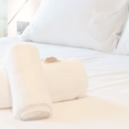
Les cookies de ce type sont utilisés pour collecter des
informations sur le parcours de navigation de l'utilisateur
dans le but d'analyser les statistiques de manière agrégée
afin d'améliorer le site internet.
Nom
Fournisseur
Objectif
Durée
_ga_M9NFYG6YCX
Google
Google Analytics
2 ans
Analytics
allows user tracking
to enhance the
website
performance and
experience
_ga
Google
Google Analytics
2 ans
Analytics
allows user tracking
to enhance the
website
performance and
experience
_ga_CMJG3ZE5EE
Google
Google Analytics
2 ans
Analytics
allows user tracking
to enhance the
website
performance and
experience